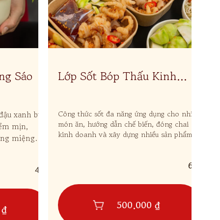
ng Sáo
Lớp Sốt Bóp Thấu Kinh
L
Doanh
T
Cô
D
đậu xanh bùi
Công thức sốt đa năng ứng dụng cho nhiều
đậ
món ăn, hướng dẫn chế biến, đóng chai
mềm mịn,
th
kinh doanh và xây dựng nhiều sản phẩm
áng miệng
bán chạy từ một công thức duy nhất.
ải nhiệt,
627
442
500.000 ₫
 ₫