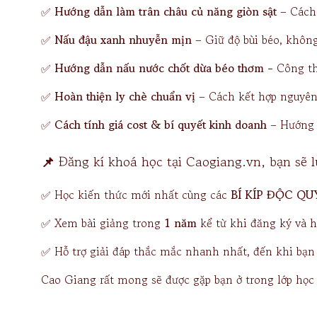
✅
Hướng dẫn làm trân châu củ năng giòn sật
– Cách 
✅
Nấu đậu xanh nhuyễn mịn
– Giữ độ bùi béo, không
✅
Hướng dẫn nấu nước chốt dừa béo thơm -
Công th
✅
Hoàn thiện ly chè chuẩn vị
– Cách kết hợp nguyên 
✅
Cách tính giá cost & bí quyết kinh doanh
– Hướng d
📌
Đăng kí khoá học tại Caogiang.vn, bạn sẽ 
✅ Học kiến thức mới nhất cùng các
BÍ KÍP ĐỘC QU
✅ Xem bài giảng trong
1 năm
kể từ khi đăng ký và họ
✅ Hỗ trợ giải đáp thắc mắc nhanh nhất, đến khi bạ
Cao Giang rất mong sẽ được gặp bạn ở trong lớp học