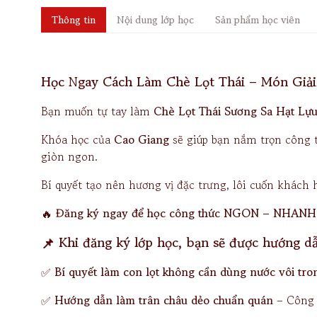
Thông tin
Nội dung lớp học
Sản phẩm học viên
Học Ngay Cách Làm Chè Lọt Thái – Món Giải
Bạn muốn tự tay làm
Chè Lọt Thái Sương Sa Hạt Lự
Khóa học của
Cao Giang
sẽ giúp bạn nắm trọn công t
giòn ngon.
Bí quyết tạo nên hương vị đặc trưng, lôi cuốn khách 
🔥
Đăng ký ngay để học công thức NGON – NHANH – 
📌
Khi đăng ký lớp học, bạn sẽ được hướng dẫn
✅
Bí quyết làm con lọt không cần dùng nước vôi tr
✅
Hướng dẫn làm trân châu dẻo chuẩn quán
– Công t