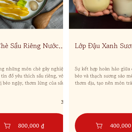
Chè Sầu Riêng Nước
Lớp Đậu Xanh Sươ
ặc Biệt
ong những món chè gây nghiện
Sự kết hợp hoàn hảo giữa 
tín đồ yêu thích sầu riêng, với
béo và thạch sương sáo 
ị béo ngậy, thơm lừng của sầu
thơm dịu, tạo nên món tr
kết hợp cùng các loại topping
thanh mát, hấp dẫn giúp gi
.
thanh lọc cơ thể.
321
800.000 ₫
400.000