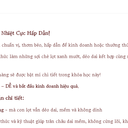
 Nhiệt Cực Hấp Dẫn!
u
chuẩn vị, thơm béo, hấp dẫn để kinh doanh hoặc thưởng thứ
hức làm những sợi chè lọt xanh mướt, dẻo dai kết hợp cùng n
hàng sẽ được bật mí chi tiết trong khóa học này!
DỄ và bắt đầu kinh doanh hiệu quả.
 chi tiết:
ong -
mà con lọt vẫn dẻo dai, mềm và không dính
hức và kỹ thuật giúp trân châu dai mềm, không cứng lõi, k