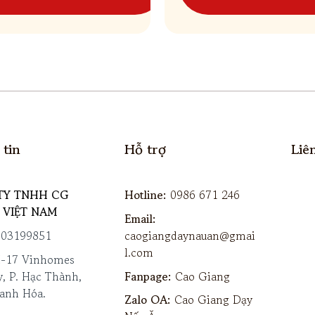
Hỗ trợ
tin
Liê
Hotline:
0986 671 246
TY TNHH CG
 VIỆT NAM
Email:
caogiangdaynauan@gmai
803199851
l.com
H-17 Vinhomes
Fanpage:
Cao Giang
y, P. Hạc Thành,
anh Hóa.
Zalo OA:
Cao Giang Dạy