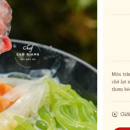
Món trán
chè lọt 
thơm béo
Giới