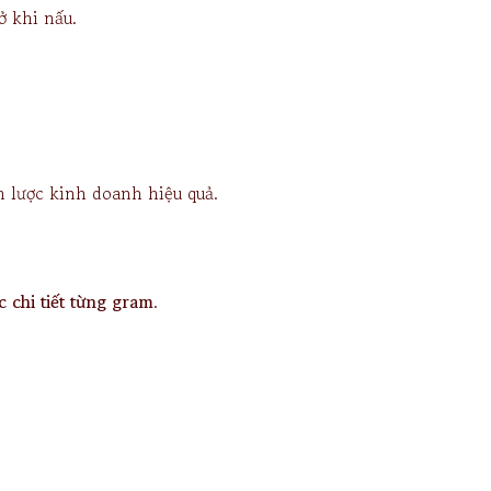
ở khi nấu.
n lược kinh doanh hiệu quả.
c chi tiết từng gram
.