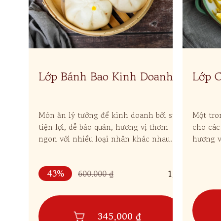
Lớp Bánh Bao Kinh Doanh
Lớp 
Cốt Đ
Món ăn lý tưởng để kinh doanh bởi sự
Một tr
tiện lợi, dễ bảo quản, hương vị thơm
cho các 
ngon với nhiều loại nhân khác nhau
hương v
phù hợp để ăn sáng, ăn vặt hoặc bán
riêng, 
mang đi.
hấp dẫn
43%
600.000 ₫
1,4k
345.000 ₫