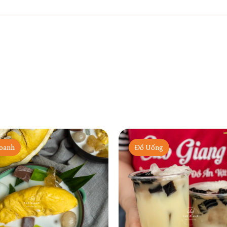
oanh
Đồ Uống