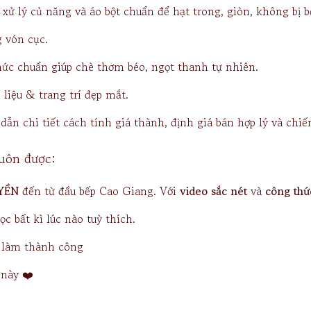
xử lý củ năng và áo bột chuẩn để hạt trong, giòn, không bị b
 vón cục.
ức chuẩn giúp chè thơm béo, ngọt thanh tự nhiên.
liệu & trang trí đẹp mắt.
ẫn chi tiết cách tính giá thành, định giá bán hợp lý và chiế
luôn được:
YỀN
đến từ đầu bếp Cao Giang. Với
video sắc nét
và
công thứ
c bất kì lúc nào tuỳ thích.
n làm thành công
 này ❤️