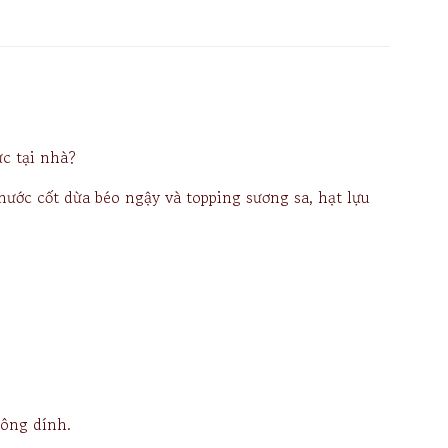
c tại nhà?
ước cốt dừa béo ngậy và topping sương sa, hạt lựu
hông dính.