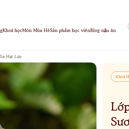
g
Khoá học
Món Mùa Hè
Sản phẩm học viên
Blog nấu ăn
 Sa Hạt Lựu
Khoá H
Lớp
Sươ