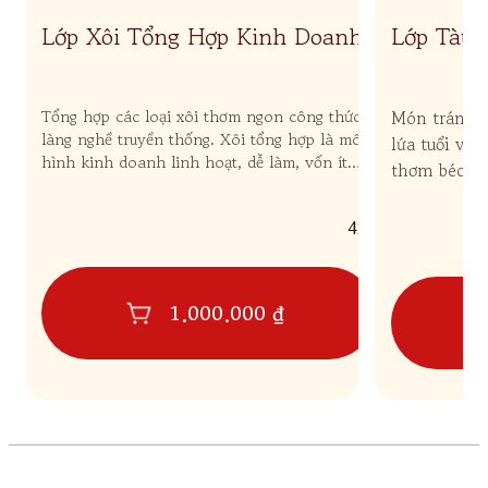
Lớp Xôi Tổng Hợp Kinh Doanh
Lớp Tàu 
Tổng hợp các loại xôi thơm ngon công thức
Món tráng m
làng nghề truyền thống. Xôi tổng hợp là mô
lứa tuổi với
hình kinh doanh linh hoạt, dễ làm, vốn ít
thơm béo từ
đem lại lợi nhuận cao.
kết hợp với 
thơm ngon.
421
1.000.000 ₫