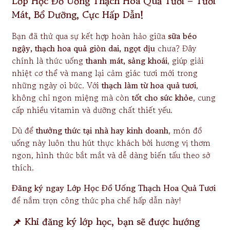
Lớp Học Đồ Uống Thạch Hoa Quả Tươi – Tươi
Mát, Bổ Dưỡng, Cực Hấp Dẫn!
Bạn đã thử qua sự kết hợp hoàn hảo giữa
sữa béo
ngậy, thạch hoa quả giòn dai, ngọt dịu
chưa? Đây
chính là thức uống
thanh mát, sảng khoái
, giúp giải
nhiệt cơ thể và mang lại cảm giác tươi mới trong
những ngày oi bức. Với
thạch làm từ hoa quả tươi
,
không chỉ ngon miệng mà còn
tốt cho sức khỏe
, cung
cấp nhiều vitamin và dưỡng chất thiết yếu.
Dù để
thưởng thức tại nhà hay kinh doanh
, món đồ
uống này luôn thu hút thực khách bởi hương vị thơm
ngon, hình thức bắt mắt và dễ dàng biến tấu theo sở
thích.
Đăng ký ngay Lớp Học Đồ Uống Thạch Hoa Quả Tươi
để nắm trọn công thức pha chế hấp dẫn này!
📌
Khi đăng ký lớp học, bạn sẽ được hướng