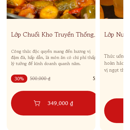
Lớp Chuối Kho Truyền Thống -
Lớp Nước
Tê Cay Kinh Doanh
Công thức độc quyền mang đến hương vị
Thức uống v
đậm đà, hấp dẫn, là món ăn có chi phí thấp,
hoàn hảo giữ
lý tưởng để kinh doanh quanh năm.
vị ngọt thơm
thanh nhiệt,
30%
500.000 ₫
527
349.000 ₫