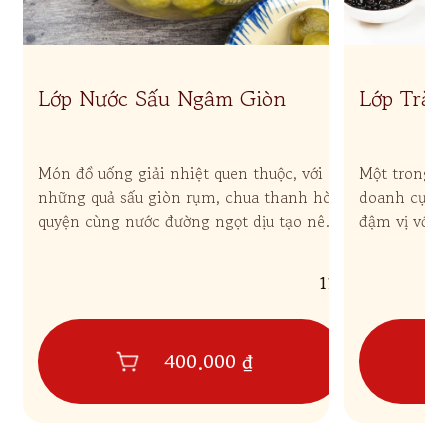
Lớp Nước Sấu Ngâm Giòn
Lớp Trà 
Topping
Món đồ uống giải nhiệt quen thuộc, với
Một trong 
những quả sấu giòn rụm, chua thanh hòa
doanh cực k
quyện cùng nước đường ngọt dịu tạo nên
đậm vị với s
thức uống sảng khoái, thanh mát ngày
sữa béo thơ
hè.
dẫn.
119
400.000 ₫