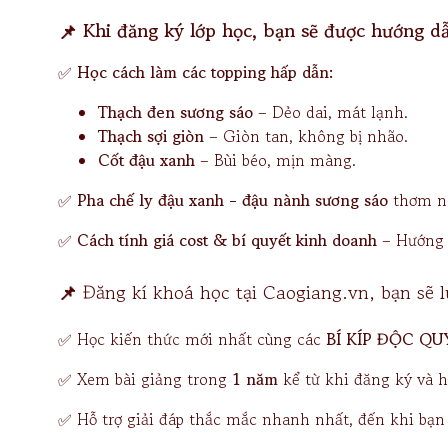
📌
Khi đăng ký lớp học, bạn sẽ được hướng dẫn
✅
Học cách làm các topping hấp dẫn:
Thạch đen sương sáo
– Dẻo dai, mát lạnh.
Thạch sợi giòn
– Giòn tan, không bị nhão.
Cốt đậu xanh
– Bùi béo, mịn màng.
✅
Pha chế ly
đậu xanh - đậu nành sương sáo
thơm ng
✅
Cách tính giá cost & bí quyết kinh doanh
– Hướng d
📌
Đăng kí khoá học tại Caogiang.vn, bạn sẽ 
✅ Học kiến thức mới nhất cùng các
BÍ KÍP ĐỘC QU
✅ Xem bài giảng trong
1 năm
kể từ khi đăng ký và họ
✅ Hỗ trợ giải đáp thắc mắc nhanh nhất, đến khi bạ