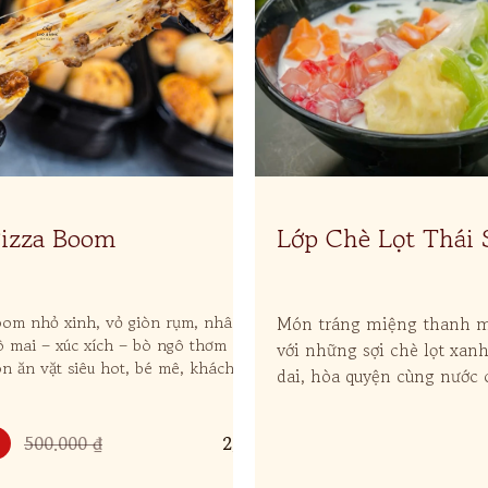
Pizza Boom
Lớp Chè Lọt Thái 
Hạt Lựu
oom nhỏ xinh, vỏ giòn rụm, nhân
Món tráng miệng thanh má
 mai – xúc xích – bò ngô thơm
với những sợi chè lọt xan
n ăn vặt siêu hot, bé mê, khách
dai, hòa quyện cùng nước 
án online cực chạy.
béo tạo nên hương vị hấp 
hút.
500.000 ₫
2,1k