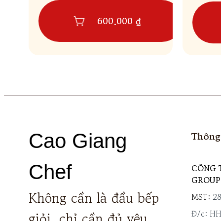
600.000 ₫
Thông 
Cao Giang
Chef
CÔNG 
GROUP
Không cần là đầu bếp
MST:
2
Đ/c: H
giỏi, chỉ cần đủ yêu