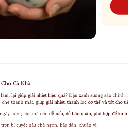
 Cho Cả Nhà
àm, lại giúp giải nhiệt hiệu quả
?
Đ
ậu xanh sương sáo
chính l
 chè thanh mát, giúp
giải nhiệt, thanh lọc cơ thể và tốt cho t
g ngày nóng bức mà còn
dễ nấu, dễ bảo quản, phù hợp để kin
rọn bí quyết nấu chè ngon, hấp dẫn, chuẩn vị.