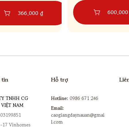
600.000
366.000 ₫
Hỗ trợ
tin
Liê
Hotline:
0986 671 246
TY TNHH CG
 VIỆT NAM
Email:
caogiangdaynauan@gmai
803199851
l.com
H-17 Vinhomes