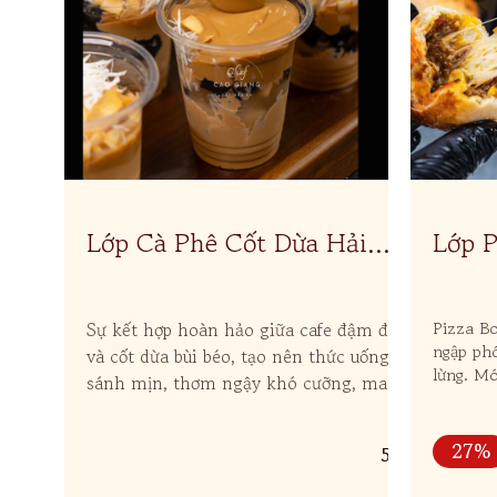
Lớp Cà Phê Cốt Dừa Hải
Lớp 
Phòng
Sự kết hợp hoàn hảo giữa cafe đậm đà
Pizza B
ngập phô
và cốt dừa bùi béo, tạo nên thức uống
lừng. Mó
sánh mịn, thơm ngậy khó cưỡng, mang
thích, b
đến trải nghiệm tuyệt vời cho người
yêu cafe.
27%
517