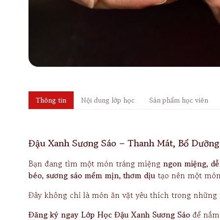
Thông tin
Nội dung lớp học
Sản phẩm học viên
Đậu Xanh Sương Sáo – Thanh Mát, Bổ Dưỡng
Bạn đang tìm một món tráng miệng
ngon miệng, dễ l
béo, sương sáo mềm mịn, thơm dịu
tạo nên một món
Đây không chỉ là món ăn vặt yêu thích trong nhữn
Đăng ký ngay Lớp Học Đậu Xanh Sương Sáo
để nắm t