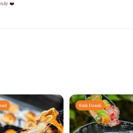
 này ❤️
end
Kinh Doanh