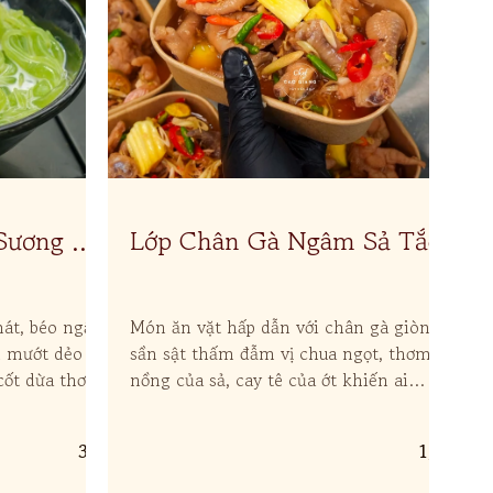
Sương Sa
Lớp Chân Gà Ngâm Sả Tắc
L
t, béo ngậy,
Món ăn vặt hấp dẫn với chân gà giòn
Cô
dẫ
h mướt dẻo
sần sật thấm đẫm vị chua ngọt, thơm
ớt
cốt dừa thơm
nồng của sả, cay tê của ớt khiến ai
qu
dẫn, đầy cuốn
cũng mê ngay từ miếng đầu tiên.
397
1,2k