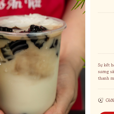
Sự kết h
sương s
thanh má
Giới