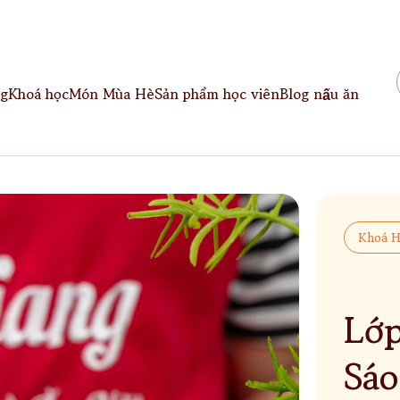
g
Khoá học
Món Mùa Hè
Sản phẩm học viên
Blog nấu ăn
Khoá H
Lớp
Sáo