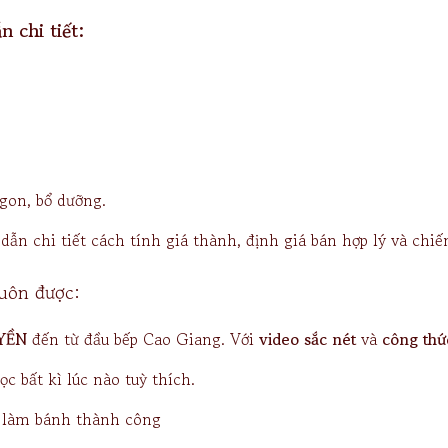
 chi tiết:
on, bổ dưỡng.
ẫn chi tiết cách tính giá thành, định giá bán hợp lý và chiế
luôn được:
YỀN
đến từ đầu bếp Cao Giang. Với
video sắc nét
và
công thứ
c bất kì lúc nào tuỳ thích.
n làm bánh thành công