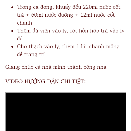
Trong ca đong, khuấy đều 220ml nước cốt
trà + 60ml nước đường + 12ml nước cốt
chanh.
Thêm đá viên vào ly, rót hỗn hợp trà vào ly
đá.
Cho thạch vào ly, thêm 1 lát chanh mỏng
để trang trí
Giang chúc cả nhà mình thành công nha!
VIDEO HƯỚNG DẪN CHI TIẾT: